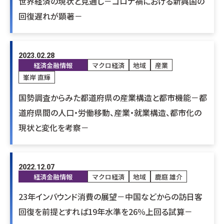
世界経済の現状と見通し－コロナ禍における新興国の
回復遅れが顕著－
2023.02.28
経済金融情報
マクロ経済
地域
産業
峯岸 直輝
国勢調査からみた都道府県の産業構造と都市機能－都
道府県間の人口・労働移動、産業・就業構造、都市化の
現状と変化を考察－
2022.12.07
経済金融情報
マクロ経済
地域
鹿庭 雄介
23年インバウンド消費の展望－中国などからの訪日客
回復を前提とすれば19年水準を26％上回る試算－