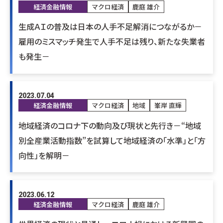
経済金融情報
マクロ経済
鹿庭 雄介
生成ＡＩの普及は日本の人手不足解消につながるか－
雇用のミスマッチ発生で人手不足は残り、新たな失業者
も発生－
2023.07.04
経済金融情報
マクロ経済
地域
峯岸 直輝
地域経済のコロナ下の動向及び現状と先行き－“地域
別全産業活動指数”を試算して地域経済の「水準」と「方
向性」を解明－
2023.06.12
経済金融情報
マクロ経済
鹿庭 雄介