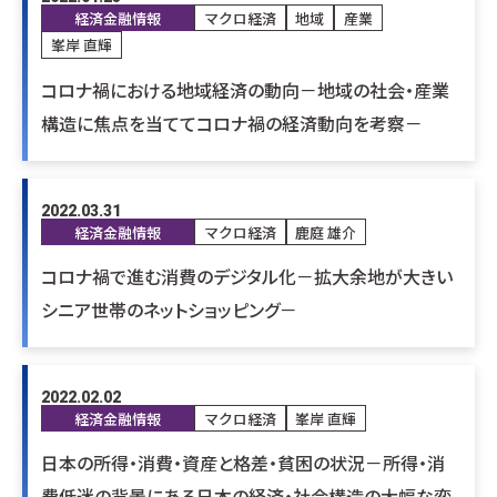
経済金融情報
マクロ経済
地域
産業
峯岸 直輝
コロナ禍における地域経済の動向－地域の社会・産業
構造に焦点を当ててコロナ禍の経済動向を考察－
2022.03.31
経済金融情報
マクロ経済
鹿庭 雄介
コロナ禍で進む消費のデジタル化－拡大余地が大きい
シニア世帯のネットショッピング－
2022.02.02
経済金融情報
マクロ経済
峯岸 直輝
日本の所得・消費・資産と格差・貧困の状況－所得・消
費低迷の背景にある日本の経済・社会構造の大幅な変