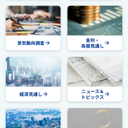
金利・
景気動向調査
為替見通し
ニュース＆
経済見通し
トピックス