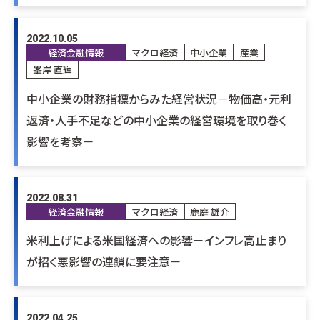
2022.10.05
経済金融情報
マクロ経済
中小企業
産業
峯岸 直輝
中小企業の財務指標からみた経営状況－物価高・元利
返済・人手不足などの中小企業の経営環境を取り巻く
影響を考察－
2022.08.31
経済金融情報
マクロ経済
鹿庭 雄介
米利上げによる米国経済への影響－インフレ高止まり
が招く悪影響の連鎖に要注意－
2022.04.25