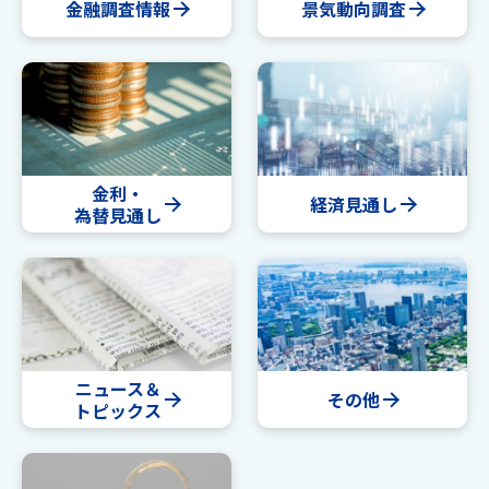
金融調査情報
景気動向調査
金利・
経済見通し
為替見通し
ニュース＆
その他
トピックス