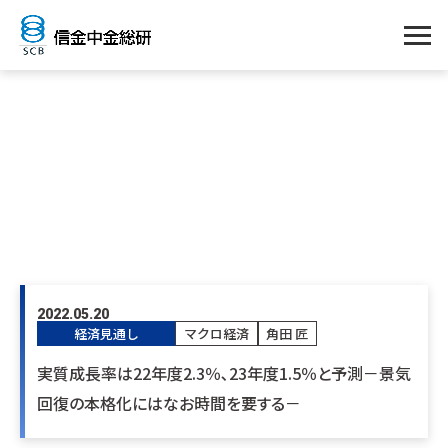
角田 匠
2022.05.20
経済見通し
マクロ経済
角田 匠
実質成長率は22年度2.3％､23年度1.5％と予測－景気
回復の本格化にはなお時間を要する－