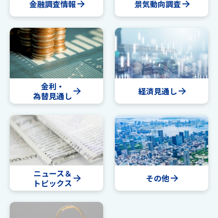
金融調査情報
景気動向調査
金利・
経済見通し
為替見通し
ニュース＆
その他
トピックス