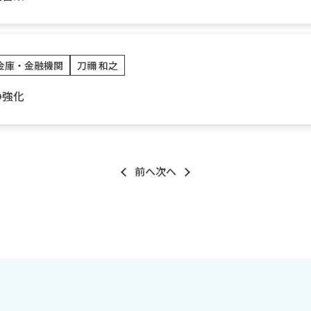
金庫・金融機関
刀禰 和之
の強化
前へ
次へ