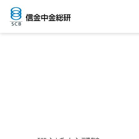
刀禰 和之